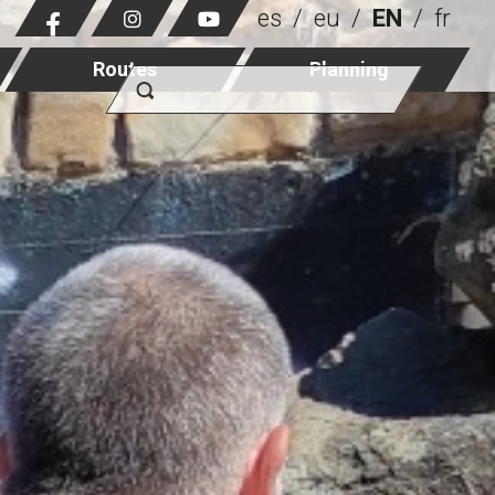
es
eu
EN
fr
Routes
Planning