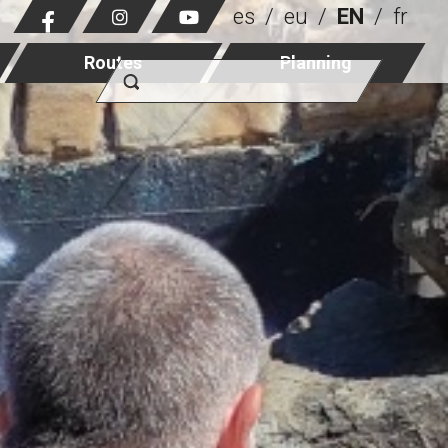
es
eu
EN
fr
Routes
Planning