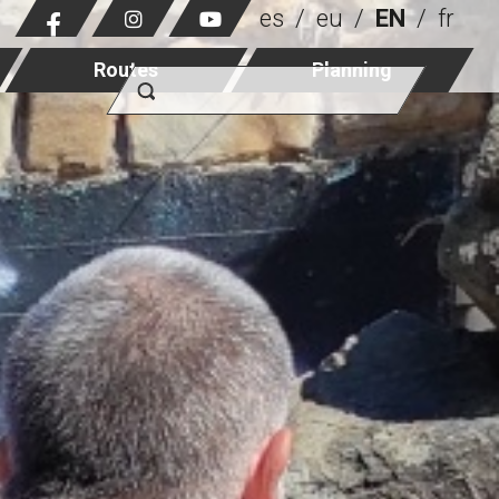
es
eu
EN
fr
Routes
Planning