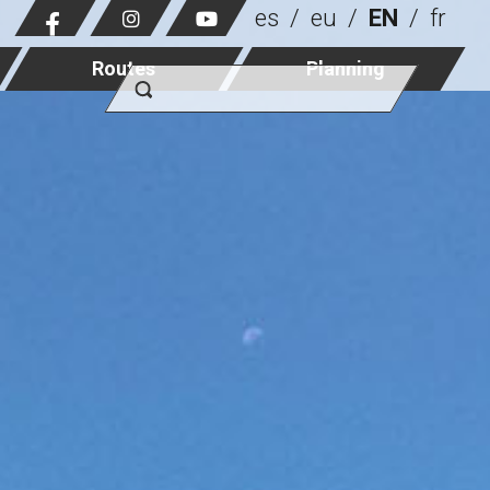
es
eu
EN
fr
Routes
Planning