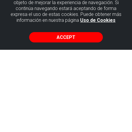
objeto de mejorar la experiencia de navegación. Si
continúa navegando estará aceptando de forma
Kayak
expresa el uso de estas cookies. Puede obtener más
información en nuestra página
Uso de Cookies
outings
ACCEPT
Getxo
Kayaka
Live a unique experience in contact with
the sea. Departing from the pontoon in
the Marina to La Bola beach. Or take a
walk along the coast of Getxo passing
under the Bizkaia Bridge