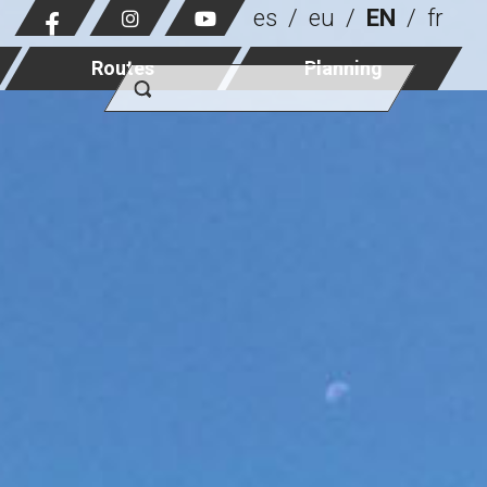
es
eu
EN
fr
Routes
Planning