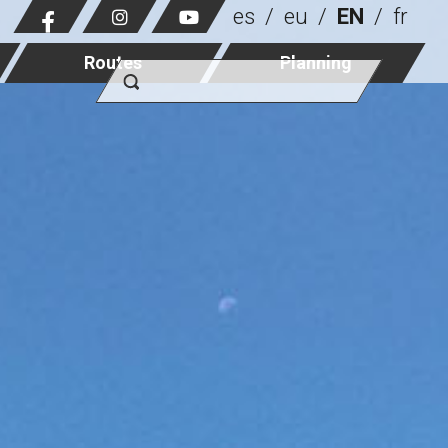
es
eu
EN
fr
Routes
Planning