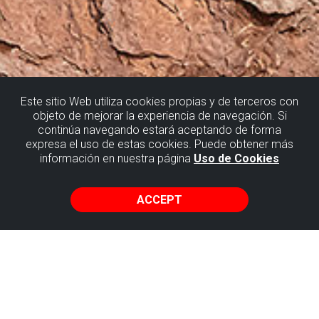
Este sitio Web utiliza cookies propias y de terceros con
objeto de mejorar la experiencia de navegación. Si
continúa navegando estará aceptando de forma
BAKIO
expresa el uso de estas cookies. Puede obtener más
información en nuestra página
Uso de Cookies
A DIAPIR IN BAKIO
ACCEPT
CLAY AND OPHITES
Have you ever heard of a diapir? A diapir is a geological
phenomenon where some more flexible and less dense
materials make their way into more dense and modern
materials.