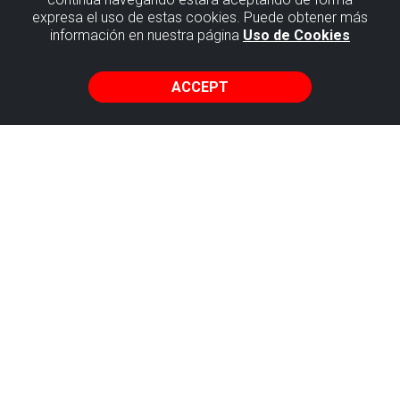
Sopela
expresa el uso de estas cookies. Puede obtener más
información en nuestra página
Uso de Cookies
En la medida de lo posible, accede utilizando el
transporte público.
ACCEPT
METRO DESDE BILBAO
POR CARRETERA EN COCHE DESDE