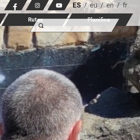
ES
eu
en
fr
Rutas
Planifica