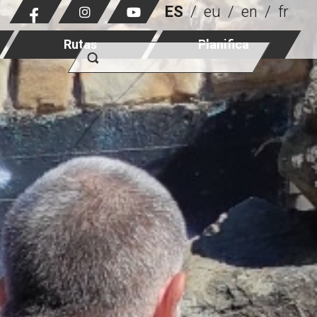
ES
eu
en
fr
Rutas
Planifica