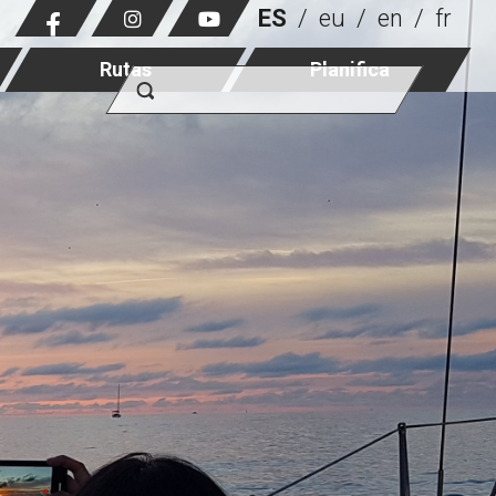
ES
eu
en
fr
Rutas
Planifica