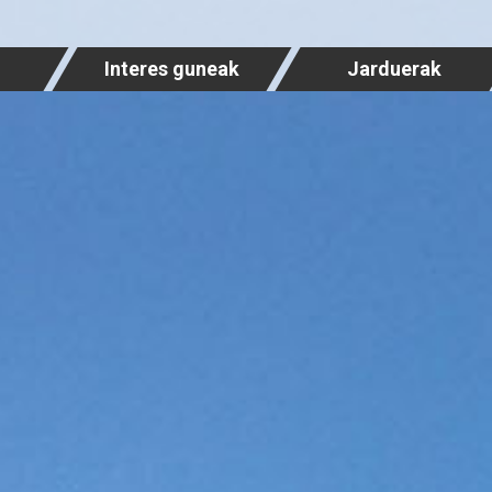
Interes guneak
Jarduerak