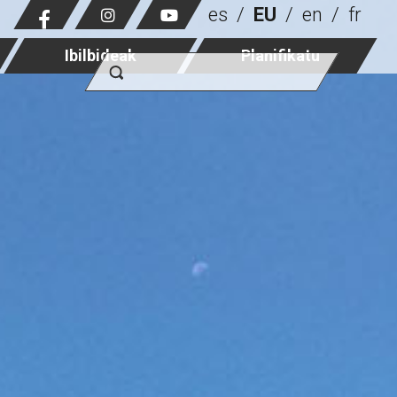
es
EU
en
fr
Ibilbideak
Planifikatu