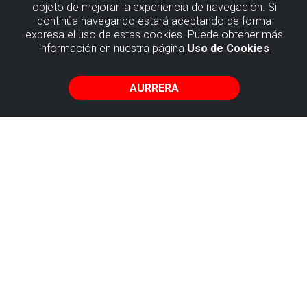
objeto de mejorar la experiencia de navegación. Si
continúa navegando estará aceptando de forma
Plentzia eta
expresa el uso de estas cookies. Puede obtener más
información en nuestra página
Uso de Cookies
Uribe
Kostako
AURRERA
historia eta
itsas ondare
etnografikoari
buruzko
museoa
Plasentia