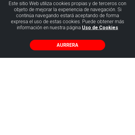
Este sitio Web utiliza cookies propias y de terceros con
objeto de mejorar la experiencia de navegación. Si
continúa navegando estará aceptando de forma
Plentziako
expresa el uso de estas cookies. Puede obtener más
información en nuestra página
Uso de Cookies
badia eta
Billano
AURRERA
uhartea
(itsasontzi
osoaren
alokairua)
Uribe