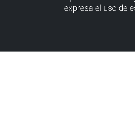
expresa el uso de 
Eguzki eta
AVientó
Gozatu itsasoan, belao
partikularrean, irten ah
hurbilen dagoen gune 