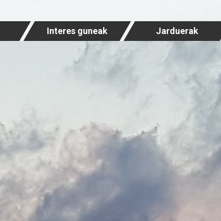
Interes guneak
Jarduerak