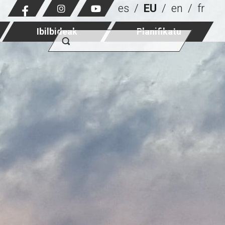
es
EU
en
fr
Ibilbideak
Planifikatu