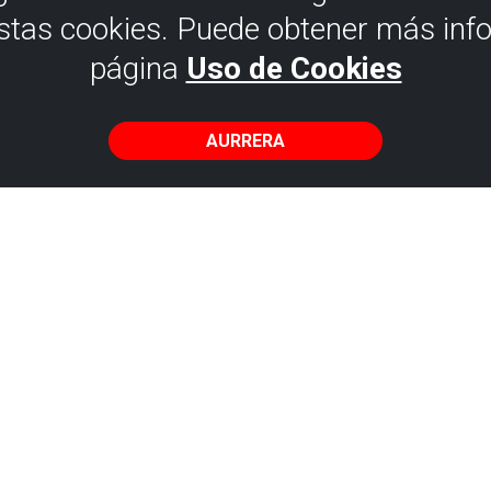
estas cookies. Puede obtener más inf
página
Uso de Cookies
AURRERA
 itsasoko bainua
ntzi
alik eta
babestu