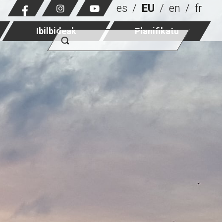
es
EU
en
fr
Ibilbideak
Planifikatu