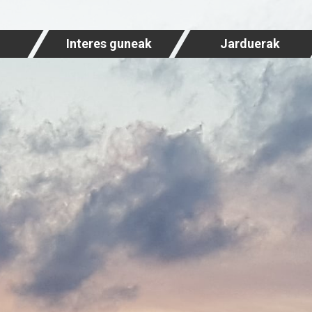
Interes guneak
Jarduerak