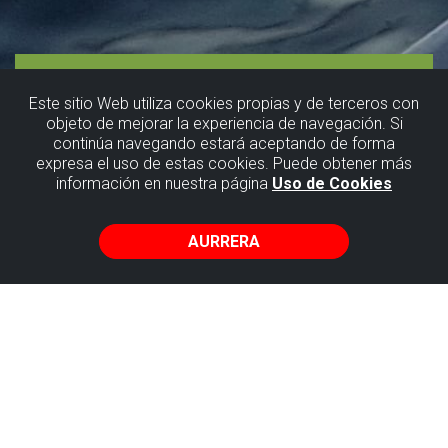
Este sitio Web utiliza cookies propias y de terceros con
objeto de mejorar la experiencia de navegación. Si
continúa navegando estará aceptando de forma
Ilunabarra
expresa el uso de estas cookies. Puede obtener más
información en nuestra página
Uso de Cookies
ontzigainetik
AURRERA
Marmitako
Sailing
Getxoko Abran zehar nabigatzen den