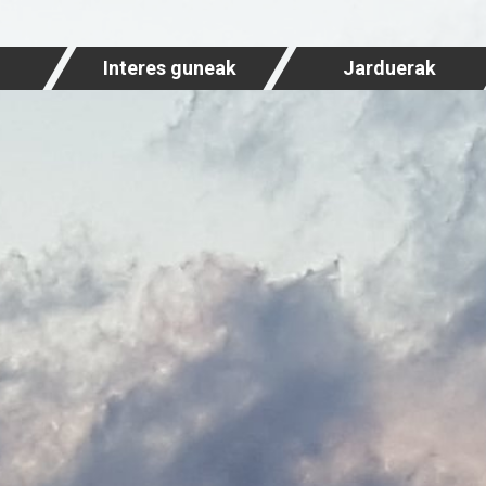
Interes guneak
Jarduerak