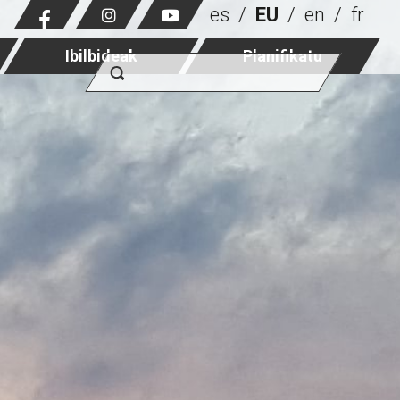
es
EU
en
fr
Ibilbideak
Planifikatu