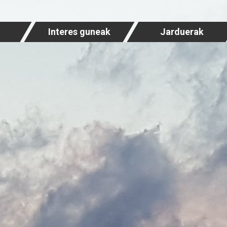
Interes guneak
Jarduerak