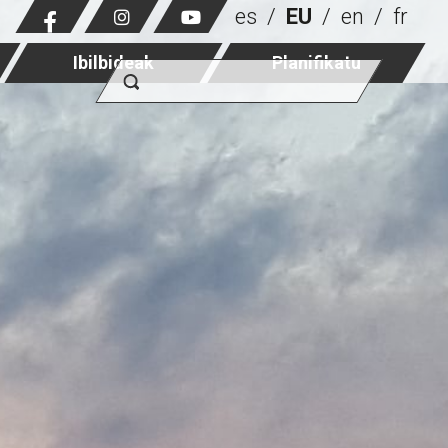
es
EU
en
fr
Ibilbideak
Planifikatu