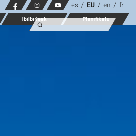
es
EU
en
fr
Ibilbideak
Planifikatu