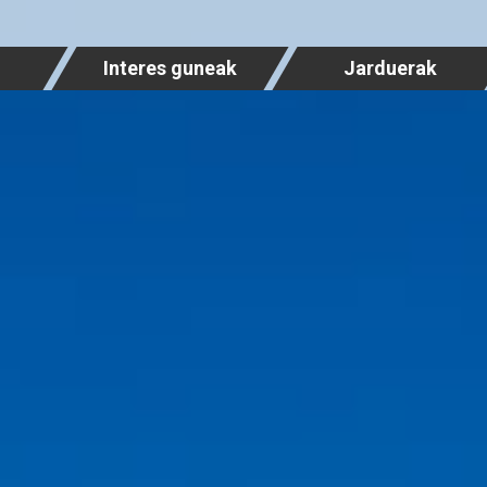
Interes guneak
Jarduerak