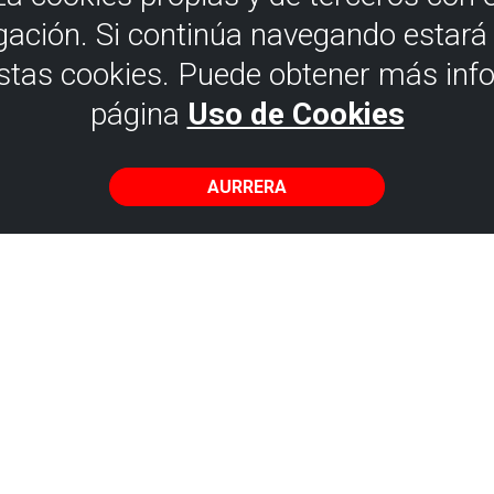
gación. Si continúa navegando estar
estas cookies. Puede obtener más inf
página
Uso de Cookies
Berango
AURRERA
hal dela, joan zaitez garraio publiko
SDE BILBAO