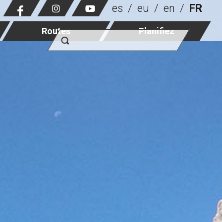
es
eu
en
FR
Routes
Planifiez