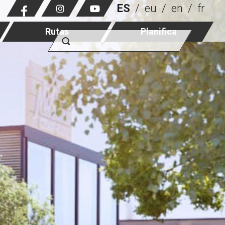
ES
eu
en
fr
Rutas
Planifica