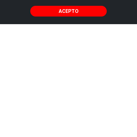
Armitza -
Sopela
ACEPTO