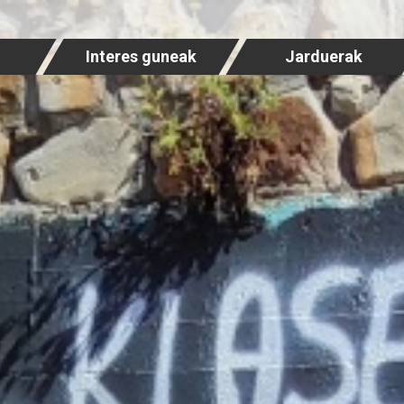
Interes guneak
Jarduerak