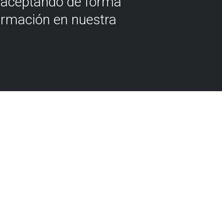
á aceptando de forma
ormación en nuestra
a dauden Bizkaiko Flyscheko
dean duela milioika urte bizi