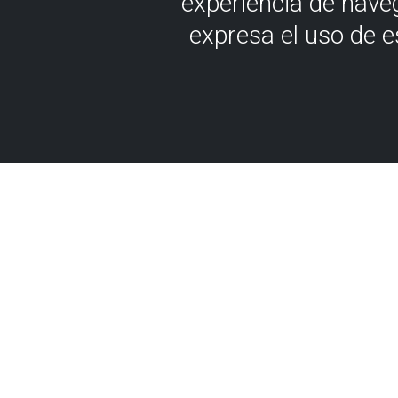
experiencia de nave
expresa el uso de 
Nork uste du geologia ez d
Bada, eman dezala izena fa
jardueretarako, eta erabat a
Tailer dibertigarriak aurkit