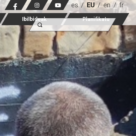
es
EU
en
fr
Ibilbideak
Planifikatu