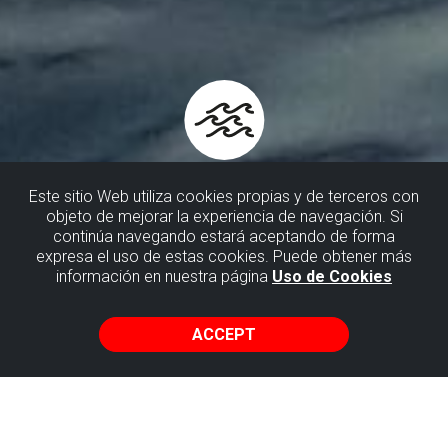
Este sitio Web utiliza cookies propias y de terceros con
objeto de mejorar la experiencia de navegación. Si
continúa navegando estará aceptando de forma
BOAT RIDES
expresa el uso de estas cookies. Puede obtener más
información en nuestra página
Uso de Cookies
Get on board the boat of time and have an adventure that
will take you through the millions of years of history visible
ACCEPT
in the rocks of the coast of Biscay.
Discover a different point of view to gaze upon the Flysch
of Biscay and have an expedition with one of the best and
most spectacular panoramas of the cliffs.