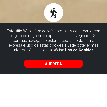
Este sitio Web utiliza cookies propias y de terceros con
objeto de mejorar la experiencia de navegación. Si
continúa navegando estará aceptando de forma
OINEZKO BISITAK
expresa el uso de estas cookies. Puede obtener más
información en nuestra página
Uso de Cookies
Hauxe da Bizkaiko Flysch-aren interes geologiko
handieneko lekuak urratsez urrats ezagutzeko modurik
AURRERA
errazena eta atseginena.
Oinezko irteera dinamikoak dira bisitok, iraupen
ezberdinekoak daude, eta adituek gidatzen dituzte,
harkaitzen detektibeek; bidezidorretatik eramango gaituzte,
historiako milioika urte batzuetan barrena ibil gaitezen.
Irteera horietan, paisaia ikusgarriez gozatuko duzu;