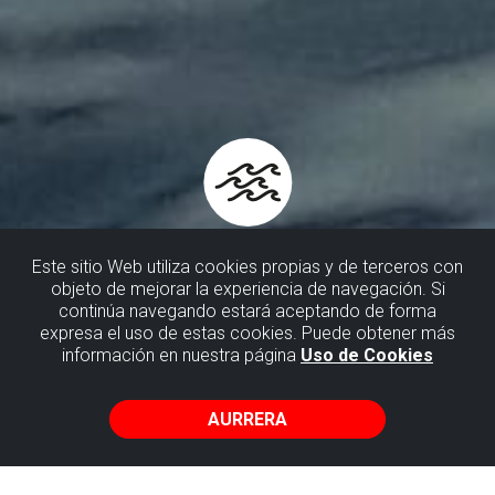
Este sitio Web utiliza cookies propias y de terceros con
objeto de mejorar la experiencia de navegación. Si
continúa navegando estará aceptando de forma
BISITAK ITSASONTZIZ
expresa el uso de estas cookies. Puede obtener más
información en nuestra página
Uso de Cookies
Igo zaitez denboraren itsasontzira, eta bizi ezazu Bizkaiko
itsasaldeko arroketan islatuta dauden historiako milioika
AURRERA
urtetan barrena bidaiatzera eramango zaituen abentura.
Ezagut ezazu Bizkaiko Flyscha begiesteko eta